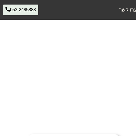
רו קשר
053-2495883
ם בעבודת יד, שמכניסים אור ואווירה